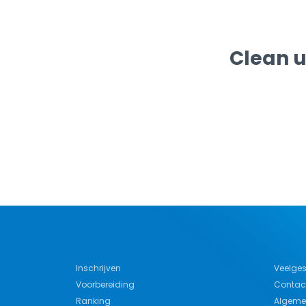
Clean u
Inschrijven
Veelges
Voorbereiding
Contac
Ranking
Algeme