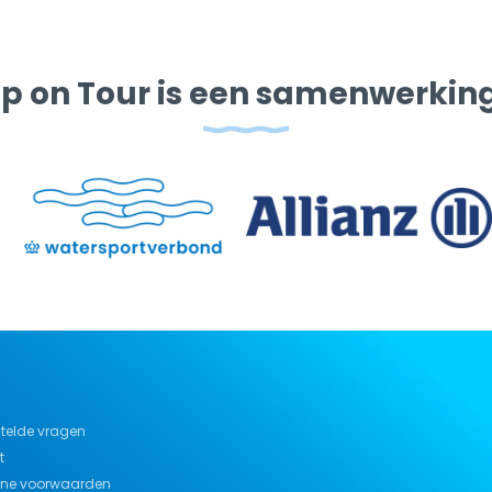
p on Tour is een samenwerkin
telde vragen
t
ne voorwaarden